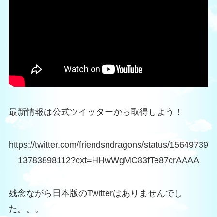
最新情報は公式ツイッターから取得しよう！
https://twitter.com/friendsndragons/status/15649739
13783898112?cxt=HHwWgMC83fTe87crAAAA
残念ながら日本版のTwitterはありませんでし
た。。。