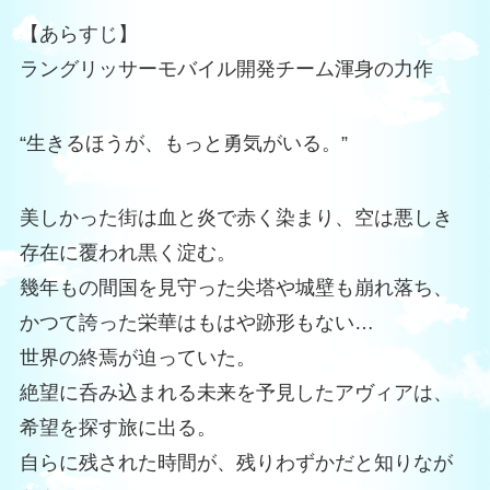
【あらすじ】
ラングリッサーモバイル開発チーム渾身の力作
“生きるほうが、もっと勇気がいる。”
美しかった街は血と炎で赤く染まり、空は悪しき
存在に覆われ黒く淀む。
幾年もの間国を見守った尖塔や城壁も崩れ落ち、
かつて誇った栄華はもはや跡形もない…
世界の終焉が迫っていた。
絶望に呑み込まれる未来を予見したアヴィアは、
希望を探す旅に出る。
自らに残された時間が、残りわずかだと知りなが