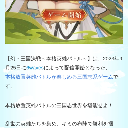
【幻・三国決戦～本格英雄バトル～】は、2023年9
月25日に
6waves
によって配信開始となった、
本格放置英雄バトルが楽しめる三国志系ゲーム
で
す。
本格放置英雄バトルの三国志世界を堪能せよ！
乱世の英雄たちを集め、キミの布陣で勝利を掴