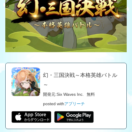
幻・三国決戦～本格英雄バトル
～
開発元:
Six Waves Inc.
無料
posted with
アプリーチ